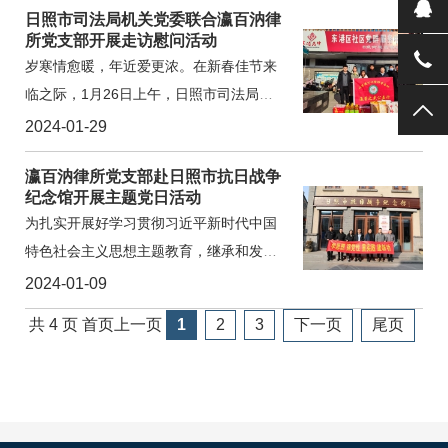
日照市司法局机关党委联合瀛百汭律
部联合开展“弘扬雷锋精神 争做时代先
所党支部开展走访慰问活动
锋”学雷锋志愿服务主题党日活动。
岁寒情愈暖，年近爱更浓。在新春佳节来
临之际，1月26日上午，日照市司法局机
关党委联合山东瀛百汭律师事务所党支部
2024-01-29
前往古城社区，开展春节前“送温暖 迎新
瀛百汭律所党支部赴日照市抗日战争
春”走访慰问活动，为困难群众送上关心关
纪念馆开展主题党日活动
爱和新春祝福。
为扎实开展好学习贯彻习近平新时代中国
特色社会主义思想主题教育，继承和发扬
革命先烈的光荣传统，1月8日下午，山东
2024-01-09
瀛百汭律师事务所党支部书记、主任梅传
共 4 页
首页
上一页
1
2
3
下一页
尾页
高带领支部党员、预备党员及入党申请人
一行赴日照市抗日战争纪念馆开展“学思想
强党性 重实践 建新功”主题党日活动。